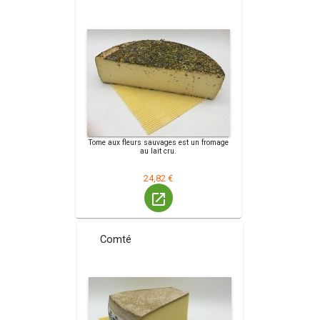
Tome aux fleurs sauvages est un fromage
au lait cru.
24,82 €
launch
Comté