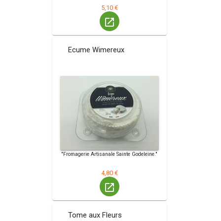
5,10 €
launch
Ecume Wimereux
"Fromagerie Artisanale Sainte Godeleine."
4,80 €
launch
Tome aux Fleurs