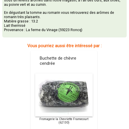
sous différents arômes dans notre magasin; à l'ail des ours, aux orties,
au poivre vert et au cumin.
En dégustant la tomme au romarin vous retrouverez des arômes de
romarin très plaisants.
Matière grasse : 13.2
Lait thermisé
Provenance : La ferme du Vinage (59223 Roncq)
Vous pourriez aussi être intéressé par :
Buchette de chèvre
cendrée
Fromagerie la Chevriette Framecourt
(62130)