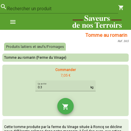
search
shopping_cart
Rechercher un produit
menu
Tomme au romarin
Ref. 365
Produits laitiers et œufs/Fromages
Tomme au romarin (Ferme du Vinage)
Commander
7,05 €
Quantité
kg
shopping_cart
Cette tomme produite par la ferme du Vinage située à Roncq se décline